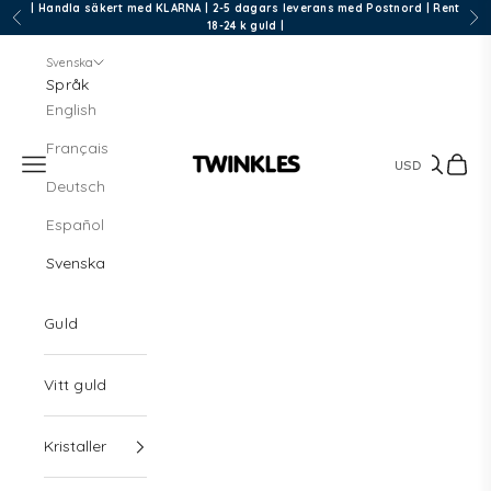
Hoppa till innehållet
| Handla säkert med KLARNA | 2-5 dagars leverans med Postnord | Rent
Föregående
Näs
18-24 k guld |
Svenska
Språk
English
Français
Meny
Sök
Kund
Twinkles Dental Jewelry
Deutsch
Español
Svenska
Guld
Vitt guld
Kristaller