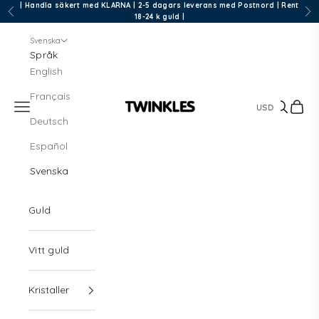
Hoppa till innehållet
| Handla säkert med KLARNA | 2-5 dagars leverans med Postnord | Rent
Föregående
Näs
18-24 k guld |
Svenska
Språk
English
Français
Meny
Sök
Kund
Twinkles Dental Jewelry
Deutsch
Español
Svenska
Guld
Vitt guld
Kristaller