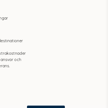
ingar
destinationer
extrakostnader
 ansvar och
erans.