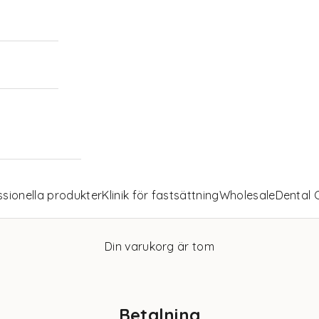
ssionella produkter
Klinik för fastsättning
Wholesale
Dental 
Din varukorg är tom
Betalning