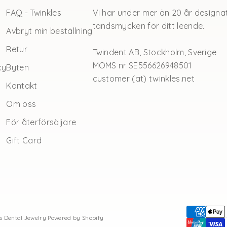
FAQ - Twinkles
Vi har under mer än 20 år designat 
tandsmycken för ditt leende.
Avbryt min beställning
r
Retur
Twindent AB, Stockholm, Sverige
MOMS nr SE556626948501
cy
Byten
customer (at) twinkles.net
Kontakt
Om oss
För återförsäljare
Gift Card
es Dental Jewelry
Powered by Shopify