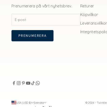
Prenumerera på vårt nyhetsbrev.
Returer
Köpvillkor
Leveransvillko
Integritetspoli
PRENUMERERA
USA (USD $)
Svenska
© 2026 - Twinkl