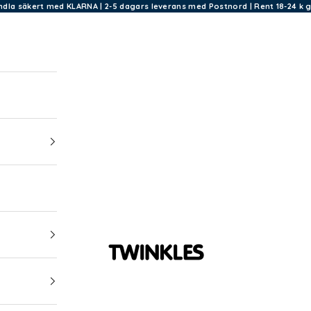
ndla säkert med KLARNA | 2-5 dagars leverans med Postnord | Rent 18-24 k g
Twinkles Dental Jewelry