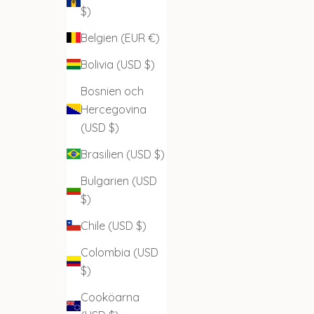
$)
Belgien (EUR €)
Bolivia (USD $)
Bosnien och
Hercegovina
(USD $)
Brasilien (USD $)
Bulgarien (USD
$)
Chile (USD $)
Colombia (USD
$)
Cooköarna