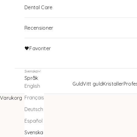
Dental Care
Recensioner
🖤Favoriter
Svenska
Språk
Guld
Vitt guld
Kristaller
Profe
English
Français
Varukorg
Deutsch
Español
Svenska