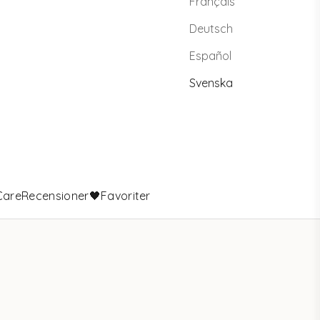
Français
Deutsch
Español
Svenska
Care
Recensioner
🖤Favoriter