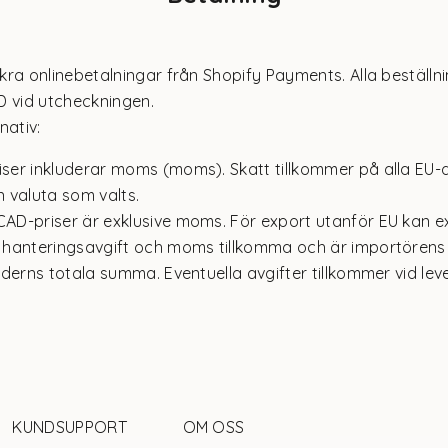
kra onlinebetalningar från Shopify Payments. Alla beställn
D vid utcheckningen.
nativ:
iser inkluderar moms (moms). Skatt tillkommer på alla EU-
n valuta som valts.
CAD-priser är exklusive moms. För export utanför EU kan 
, hanteringsavgift och moms tillkomma och är importörens
orderns totala summa. Eventuella avgifter tillkommer vid lev
KUNDSUPPORT
OM OSS