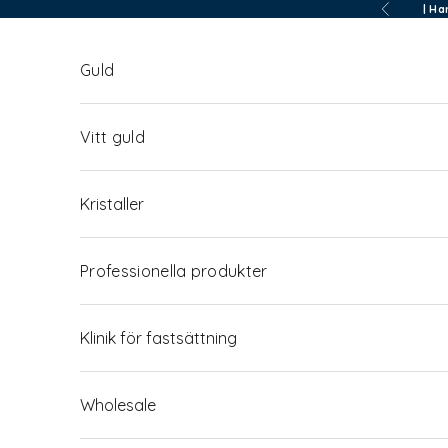
Hoppa till innehållet
| Ha
Föregående
Guld
Vitt guld
Kristaller
Professionella produkter
Klinik för fastsättning
Wholesale