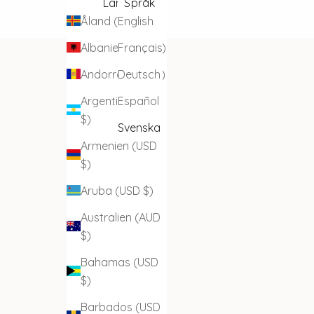
Land
Språk
Åland (EUR €)
English
Albanien (USD $)
Français
Andorra (EUR €)
Deutsch
Argentina (USD
Español
$)
Svenska
Armenien (USD
$)
Aruba (USD $)
Australien (AUD
$)
Bahamas (USD
$)
Barbados (USD