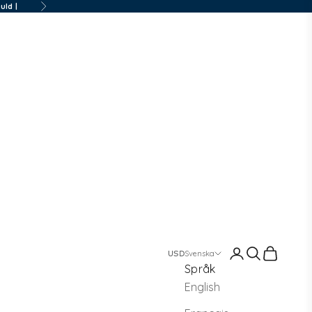
uld |
Nästa
Logga in
Sök
Kundvag
Svenska
Språk
English