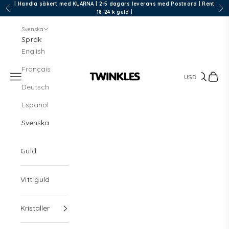
Hoppa till innehållet
| Handla säkert med KLARNA | 2-5 dagars leverans med Postnord | Rent
Föregående
Näs
18-24 k guld |
Svenska
Språk
English
Français
Meny
Sök
Kund
Twinkles Dental Jewelry
Deutsch
Español
Svenska
Guld
Vitt guld
Kristaller