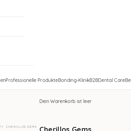
len
Professionelle Produkte
Bonding-Klinik
B2B
Dental Care
Be
Dein Warenkorb ist leer
P
CHERILLOS GEMS
Cherillos Gems