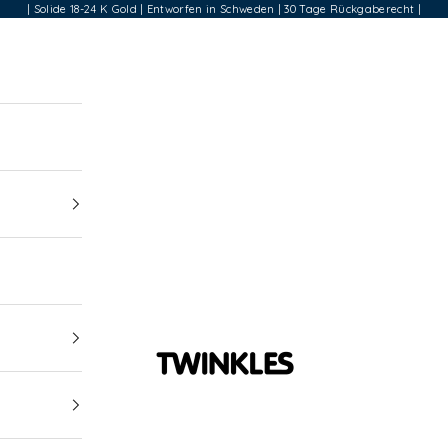
| Solide 18-24 K Gold | Entworfen in Schweden | 30 Tage Rückgaberecht |
Twinkles Dental Jewelry