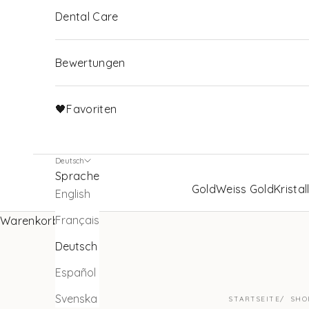
Dental Care
Bewertungen
🖤Favoriten
Deutsch
Sprache
Gold
Weiss Gold
Kristal
English
Français
Warenkorb
Deutsch
Español
Svenska
STARTSEITE
SHO