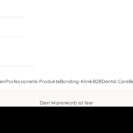
len
Professionelle Produkte
Bonding-Klinik
B2B
Dental Care
B
Dein Warenkorb ist leer