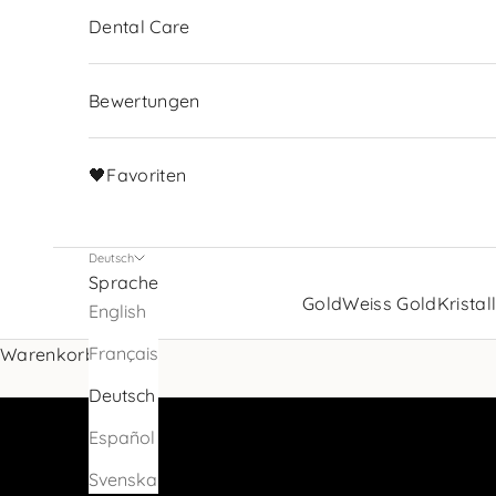
Dental Care
Bewertungen
🖤Favoriten
Deutsch
Sprache
Bring dein Lächeln mit
Gold
Weiss Gold
Kristal
English
zahnschmuck zum Funkeln
Français
Warenkorb
PRODUKTE ANSEHEN
Deutsch
Español
Svenska