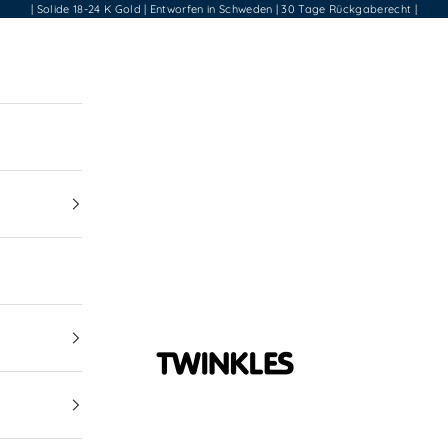
| Solide 18-24 K Gold | Entworfen in Schweden | 30 Tage Rückgaberecht |
Twinkles Dental Je