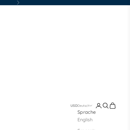
Vor
Anmelden
Suchen
Warenko
welry
Deutsch
Sprache
English