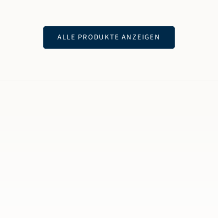
ALLE PRODUKTE ANZEIGEN
Twi
UN
Wus
auf
Sc
un
we
sof