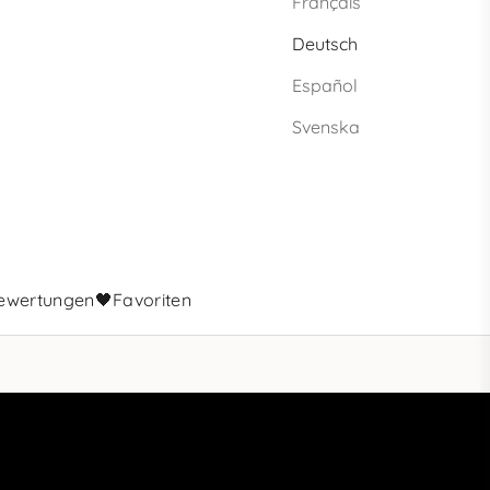
Français
Deutsch
Español
Svenska
ewertungen
🖤Favoriten