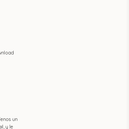
wnload
íenos un
l, y le