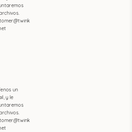
untaremos
 archivos.
tomer@twink
net
íenos un
l, y le
untaremos
 archivos.
tomer@twink
net