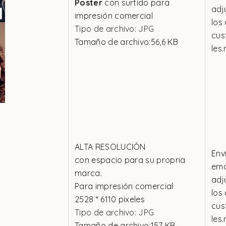
Poster
con surtido para
adj
impresión comercial
los
Tipo de archivo: JPG
cus
Tamaño de archivo:56,6 KB
les.
ALTA RESOLUCIÓN
Env
con espacio para su propria
emai
marca.
adj
Para impresión comercial
los
2528 * 6110 pixeles
cus
Tipo de archivo: JPG
les.
Tamaño de archivo:157 KB