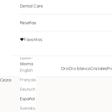
Dental Care
Reseñas
🖤Favoritos
Español
Idioma
Oro
Oro blanco
Cristales
Pr
English
Français
Cesta
Deutsch
Español
Svenska