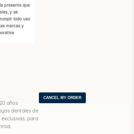
 la presente que
les, y se
rrumpir todo uso
las marcas y
porativa
20 años
oyas dentales de
 exclusivas, para
nrisa.