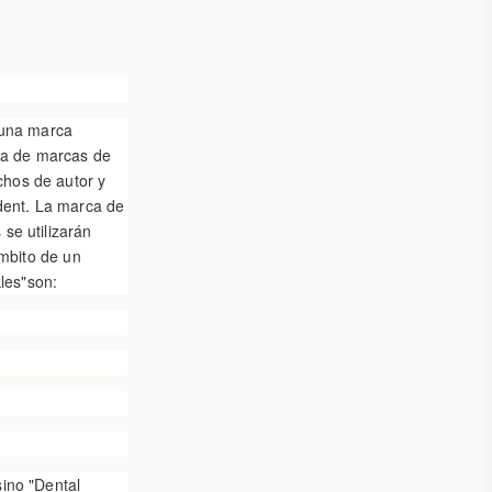
 una marca
ica de marcas de
chos de autor y
ndent. La marca de
se utilizarán
ámbito de un
kles"son:
ino "Dental