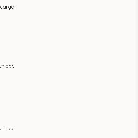
cargar
wnload
wnload