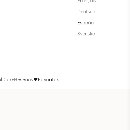
Français
Deutsch
Español
Svenska
l Care
Reseñas
🖤Favoritos