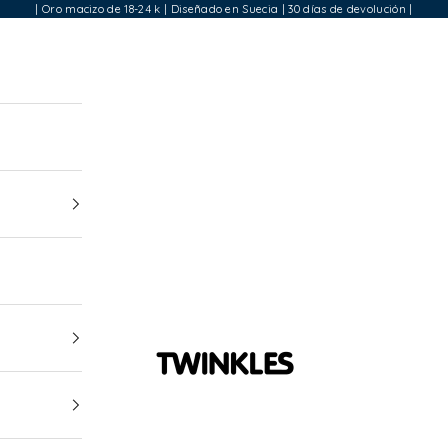
| Oro macizo de 18-24 k | Diseñado en Suecia | 30 días de devolución |
Twinkles Dental Jewelry