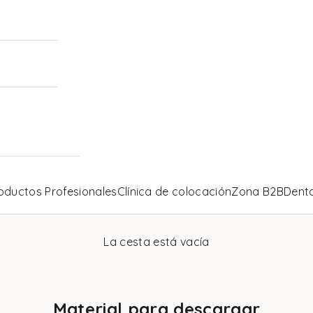
oductos Profesionales
Clínica de colocación
Zona B2B
Denta
La cesta está vacía
Material para descargar