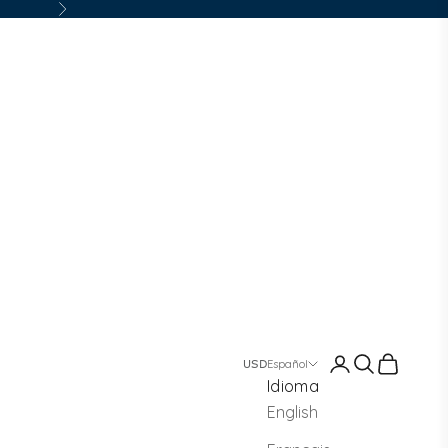
Siguiente
Iniciar sesión
Buscar
Cesta
Español
Idioma
English